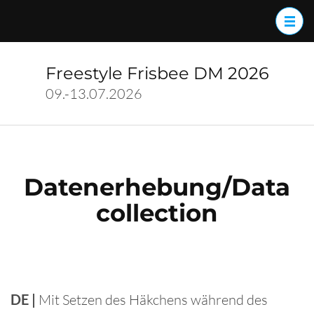
Zum
Inhalt
springen
(Enter
Freestyle Frisbee DM 2026
drücken)
09.-13.07.2026
Datenerhebung/Data
collection
DE |
Mit Setzen des Häkchens während des