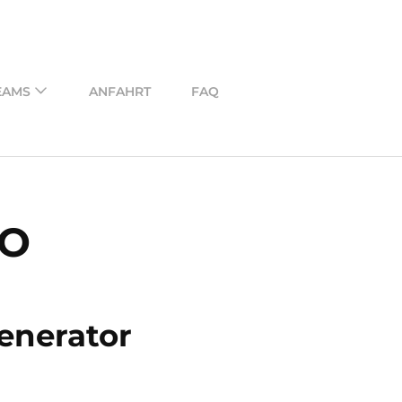
EAMS
ANFAHRT
FAQ
VO
enerator