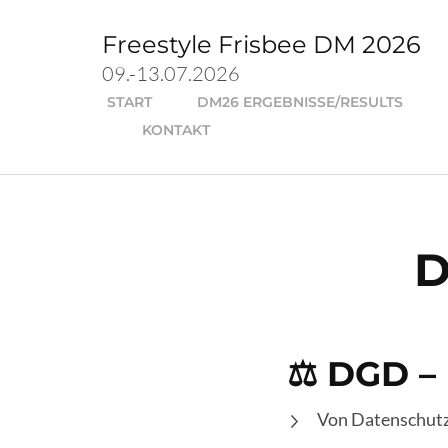
Zum
Inhalt
Freestyle Frisbee DM 2026
springen
09.-13.07.2026
(Enter
START
DM26 ERGEBNISSE/RESULTS
drücken)
KONTAKT
D
⚖️
DGD – 
Von Datenschutz